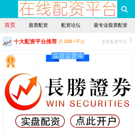
首页
股票配资
配资论坛
最专业股票配资
十大配资平台推荐
更多配资平台
共
100
+平台