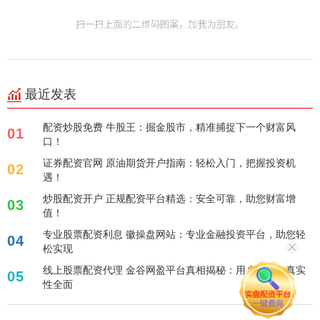
最近发表
配资炒股免费 牛股王：掘金股市，精准捕捉下一个财富风
01
口！
证券配资官网 原油期货开户指南：轻松入门，把握投资机
02
遇！
炒股配资开户 正规配资平台精选：安全可靠，助您财富增
03
值！
专业股票配资利息 徽操盘网站：专业金融投资平台，助您轻
04
松实现
线上股票配资代理 金谷网盈平台真相揭秘：用户亲测，真实
05
性全面