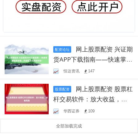
网上股票配资 兴证期
配资论坛
货APP下载指南——快速掌握
安装步骤，开启期货交易新
恒达资讯
147
体验！
网上股票配资 股票杠
股票配资
杆交易软件：放大收益，控
制风险
华西证券
109
全部加载完成