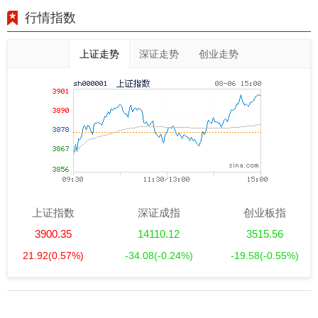
行情指数
上证走势
深证走势
创业走势
上证指数
深证成指
创业板指
3900.35
14110.12
3515.56
21.92
(0.57%)
-34.08
(-0.24%)
-19.58
(-0.55%)