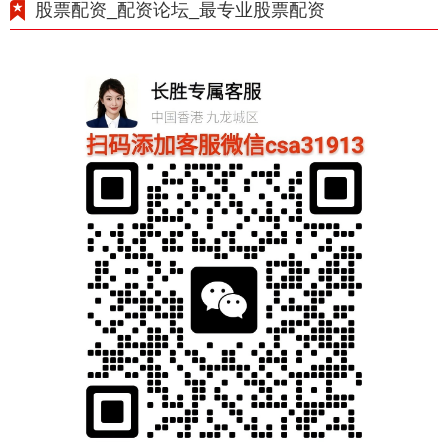
股票配资_配资论坛_最专业股票配资