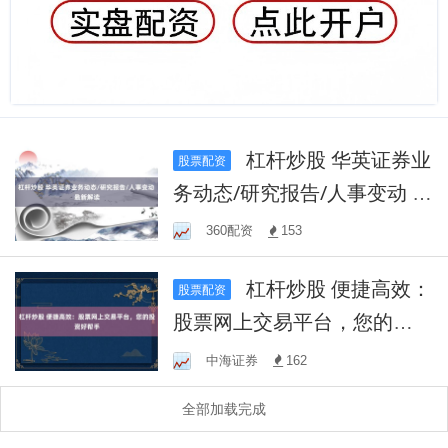
杠杆炒股 华英证券业
股票配资
务动态/研究报告/人事变动 最
新解读
360配资
153
杠杆炒股 便捷高效：
股票配资
股票网上交易平台，您的投
资好帮手
中海证券
162
全部加载完成