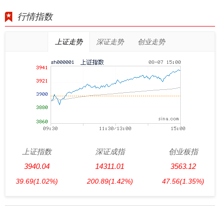
行情指数
上证走势
深证走势
创业走势
上证指数
深证成指
创业板指
3940.04
14311.01
3563.12
39.69
(1.02%)
200.89
(1.42%)
47.56
(1.35%)