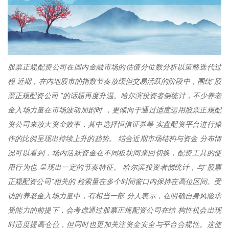
股票正规配资公司在国内金融市场的估值分位数分析以策略迭代过
程 近期，在内地股市的指数节奏放缓但交易活跃的阶段中，围绕“股
票正规配资公司 ”的话题再度升温。哈尔滨投资者侧统计，不少养老
金入场力量在市场波动加剧时 ，更倾向于通过适度运用股票正规配
资公司来放大资金效率，其中选择恒信证券等 实盘配资平台进行操
作的比例呈现出持续上升的趋势。 结合近期市场结构与资金 分布情
况可以看到，场内活跃资金在不同板块间来回切换，配资工具的使
用行为也 呈现出一定的节奏特征。 哈尔滨投资者侧统计，与“股票
正规配资公司”相关的 检索量在多个时间窗口内保持在高位区间。受
访的养老金入场力量中，有相当一部 分人表示，在明确自身风险承
受能力的前提下，会考虑通过股票正规配资公司在结 构性机会出现
时适度提高仓位，但同时也更加关注资金安全与平台合规性。这使