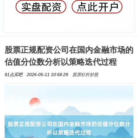
股票正规配资公司在国内金融市场的
估值分位数分析以策略迭代过程
股票杠杆炒股
91点买吧
2026-05-11 10:58:29