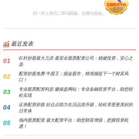
最近发表
杠杆炒股最大几倍 最安全股票配资公司：稳健投资，安心之
01
选
配资炒股免费 牛股王：掘金股市，精准捕捉下一个财富风
02
口！
专业股票配资利息 徽操盘网站：专业金融投资平台，助您轻
03
松实现
证券配资炒股 好点点助力生活品质升级，轻松享受更美好的
04
日常体
场内股票配资 最大配资平台：助您财富增值，把握投资机
05
遇！