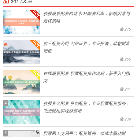
热门文章
炒股股票配资网站 杠杆融资利率：影响因素与
最优策略
275
前三配资公司 宏信证券：专业投资，助您财富
增值
265
在线股票配资 股票配资操作流程：新手入门指
南
241
4
炒股资金配资 亨韵配资：专业股票配资服务，
助您轻松实现财富增
239
5
股票网上交易平台 配资返佣：低成本撬动财