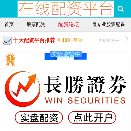
配资论坛
首页
股票配资
最专业股票配资
十大配资平台推荐
更多配资平台
共
100
+平台