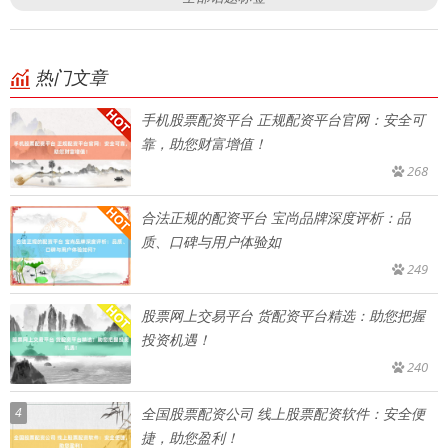
热门文章
手机股票配资平台 正规配资平台官网：安全可
靠，助您财富增值！
268
合法正规的配资平台 宝尚品牌深度评析：品
质、口碑与用户体验如
249
股票网上交易平台 货配资平台精选：助您把握
投资机遇！
240
4
全国股票配资公司 线上股票配资软件：安全便
捷，助您盈利！