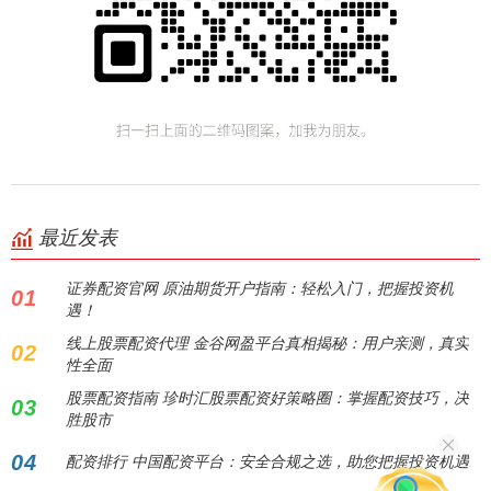
最近发表
证券配资官网 原油期货开户指南：轻松入门，把握投资机
01
遇！
线上股票配资代理 金谷网盈平台真相揭秘：用户亲测，真实
02
性全面
股票配资指南 珍时汇股票配资好策略圈：掌握配资技巧，决
03
胜股市
04
配资排行 中国配资平台：安全合规之选，助您把握投资机遇