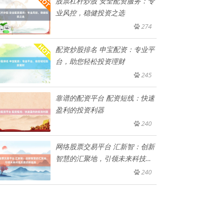
股票杠杆炒股 安全配资服务：专
业风控，稳健投资之选
274
配资炒股排名 申宝配资：专业平
台，助您轻松投资理财
245
靠谱的配资平台 配资短线：快速
盈利的投资利器
240
网络股票交易平台 汇新智：创新
智慧的汇聚地，引领未来科技发
展
240