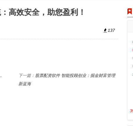
统：高效安全，助您盈利！
137
，
股票配资软件 智能投顾创业：掘金财富管理
下一篇：
新蓝海
3